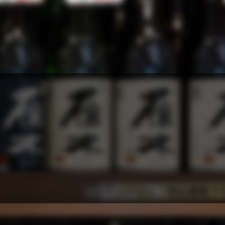
。
表示ですか