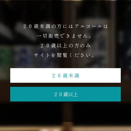
２０歳未満の方にはアルコールは
一切販売できません。
SNSに本気で取り組ん
２０歳以上の方のみ
で2年が経ちました
サイトを閲覧ください。
カテゴリー
2017.06.10
２０歳未満
２０歳以上
只今メンテナンス中です。
しばらくお待ちください。