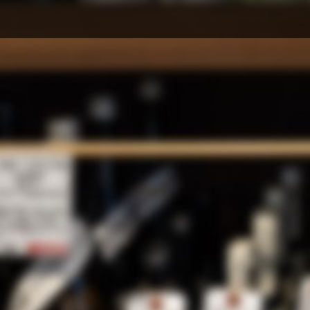
お水も一緒
よ！
カテゴリー
2017
只今メンテナンス
しばらくお待ちく