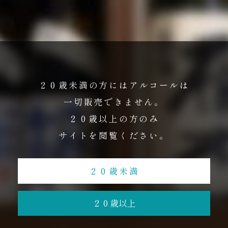
メール
*
２０歳未満の方にはアルコールは
一切販売できません。
サイト
２０歳以上の方のみ
サイトを閲覧ください。
２０歳未満
２０歳以上