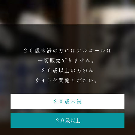
メール
*
２０歳未満の方にはアルコールは
一切販売できません。
サイト
２０歳以上の方のみ
サイトを閲覧ください。
２０歳未満
２０歳以上